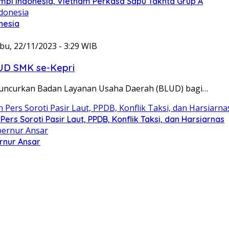
Mimpi Indonesia, Vietnam Perkasa Sapu Takhta Grup A
nesia
bu, 22/11/2023 - 3:29 WIB
LUD SMK se-Kepri
eluncurkan Badan Layanan Usaha Daerah (BLUD) bagi…
rs Soroti Pasir Laut, PPDB, Konflik Taksi, dan Harsiarnas
rnur Ansar