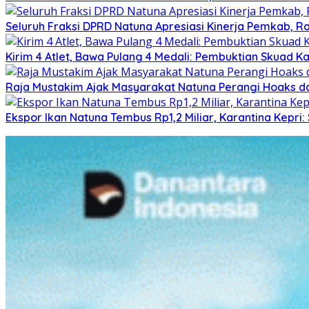
Seluruh Fraksi DPRD Natuna Apresiasi Kinerja Pemkab, Ra
Kirim 4 Atlet, Bawa Pulang 4 Medali: Pembuktian Skuad K
Raja Mustakim Ajak Masyarakat Natuna Perangi Hoaks da
Ekspor Ikan Natuna Tembus Rp1,2 Miliar, Karantina Kepr