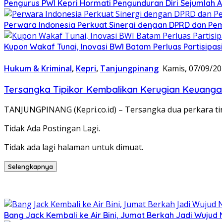
Pengurus PWI Kepri Hormati Pengunduran Diri Sejumlah A
Perwara Indonesia Perkuat Sinergi dengan DPRD dan Pe
Kupon Wakaf Tunai, Inovasi BWI Batam Perluas Partisipa
Hukum & Kriminal
,
Kepri
,
Tanjungpinang
Kamis, 07/09/20
Tersangka Tipikor Kembalikan Kerugian Keuang
TANJUNGPINANG (Kepri.co.id) – Tersangka dua perkara ti
Tidak Ada Postingan Lagi.
Tidak ada lagi halaman untuk dimuat.
Selengkapnya
Bang Jack Kembali ke Air Bini, Jumat Berkah Jadi Wujud