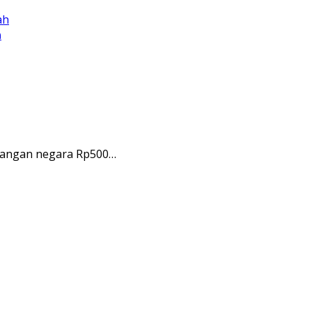
h
euangan negara Rp500…