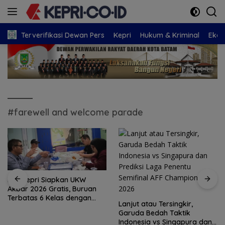
Langsung
ke
konten
Terverifikasi Dewan Pers
Kepri
Hukum & Kriminal
Eko
#farewell and welcome parade
PWI Kepri Siapkan UKW
Akbar 2026 Gratis, Buruan
Terbatas 6 Kelas dengan
Lanjut atau Tersingkir,
Verifikasi Ketat
Garuda Bedah Taktik
Indonesia vs Singapura dan