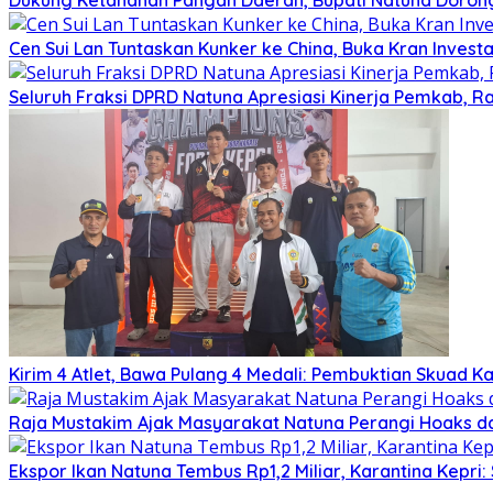
Dukung Ketahanan Pangan Daerah, Bupati Natuna Dorong
Cen Sui Lan Tuntaskan Kunker ke China, Buka Kran Investa
Seluruh Fraksi DPRD Natuna Apresiasi Kinerja Pemkab, Ra
Kirim 4 Atlet, Bawa Pulang 4 Medali: Pembuktian Skuad K
Raja Mustakim Ajak Masyarakat Natuna Perangi Hoaks da
Ekspor Ikan Natuna Tembus Rp1,2 Miliar, Karantina Kepr