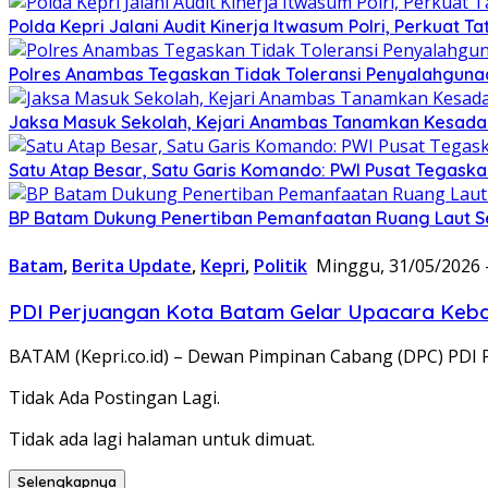
Polda Kepri Jalani Audit Kinerja Itwasum Polri, Perkuat T
Polres Anambas Tegaskan Tidak Toleransi Penyalahgunaa
Jaksa Masuk Sekolah, Kejari Anambas Tanamkan Kesadar
Satu Atap Besar, Satu Garis Komando: PWI Pusat Tegaska
BP Batam Dukung Penertiban Pemanfaatan Ruang Laut S
Batam
,
Berita Update
,
Kepri
,
Politik
Minggu, 31/05/2026 
PDI Perjuangan Kota Batam Gelar Upacara Keban
BATAM (Kepri.co.id) – Dewan Pimpinan Cabang (DPC) PD
Tidak Ada Postingan Lagi.
Tidak ada lagi halaman untuk dimuat.
Selengkapnya