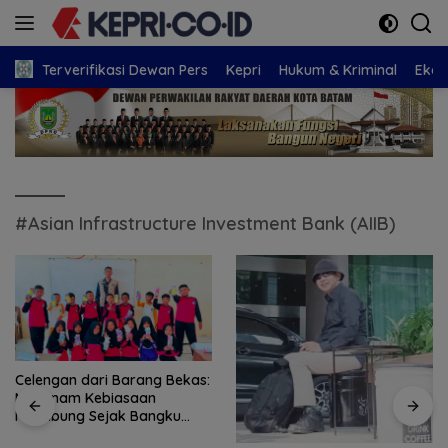
Langsung
ke
konten
Terverifikasi Dewan Pers
Kepri
Hukum & Kriminal
Eko
#Asian Infrastructure Investment Bank (AIIB)
Celengan dari Barang Bekas:
Menanam Kebiasaan
Menabung Sejak Bangku
Sekolah Dasar