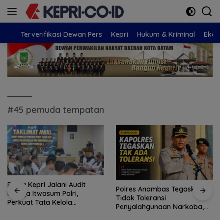
Langsung
ke
konten
Terverifikasi Dewan Pers
Kepri
Hukum & Kriminal
Eko
#45 pemuda tempatan
Polda Kepri Jalani Audit
Polres Anambas Tegaskan
Kinerja Itwasum Polri,
Tidak Toleransi
Perkuat Tata Kelola
Penyalahgunaan Narkoba,
Organisasi yang Profesional
Tiga Anggota Jalani