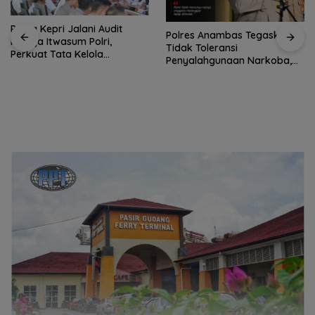
Polda Kepri Jalani Audit
Polres Anambas Tegaskan
Kinerja Itwasum Polri,
Tidak Toleransi
Perkuat Tata Kelola
Penyalahgunaan Narkoba,
Organisasi yang Profesional
Tiga Anggota Jalani
Pemeriksaan Internal