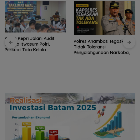
Polda Kepri Jalani Audit
Polres Anambas Tegaskan
Kinerja Itwasum Polri,
Tidak Toleransi
Perkuat Tata Kelola
Penyalahgunaan Narkoba,
Organisasi yang Profesional
Tiga Anggota Jalani
Pemeriksaan Internal