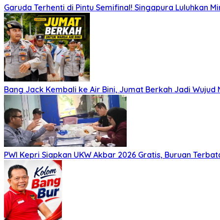
Garuda Terhenti di Pintu Semifinal! Singapura Luluhkan 
Bang Jack Kembali ke Air Bini, Jumat Berkah Jadi Wujud
PWI Kepri Siapkan UKW Akbar 2026 Gratis, Buruan Terbata