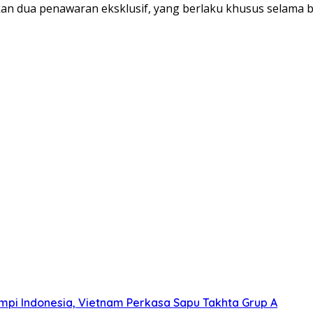
an dua penawaran eksklusif, yang berlaku khusus selama 
Mimpi Indonesia, Vietnam Perkasa Sapu Takhta Grup A