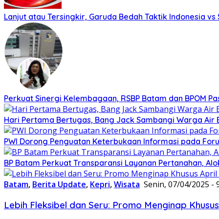
Lanjut atau Tersingkir, Garuda Bedah Taktik Indonesia v
Perkuat Sinergi Kelembagaan, RSBP Batam dan BPOM Pa
Hari Pertama Bertugas, Bang Jack Sambangi Warga Air B
PWI Dorong Penguatan Keterbukaan Informasi pada Forum
BP Batam Perkuat Transparansi Layanan Pertanahan, Alo
Batam
,
Berita Update
,
Kepri
,
Wisata
Senin, 07/04/2025 - 
Lebih Fleksibel dan Seru: Promo Menginap Khusu