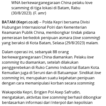
WNA berkewarganegaraan China pelaku love
scamming di tiga lokasi di Batam, Rabu
(30/8/2023). (F. amr)
BATAM (Kepri.co.id)
– Polda Kepri bersama Divisi
Hubungan Internasional Polri dan Kementerian
Keamanan Publik China, membongkar tindak pidana
pemerasan berkedok penipuan asmara (
love scamming
)
yang beraksi di Kota Batam, Selasa (29/8/2023) malam.
Dalam operasi ini, sebanyak 88 orang
berkewarganegaraan China diamankan. Pelaku
love
scamming
itu diamankan, setelah dilakukan
penggerebekan di Ruko Cammo Industrial Batam Kota.
Kemudian juga di Seruni dan di Batuampar. Sindikat
love
scamming
ini, merupakan suatu kejahatan penipuan
dengan cara memanipulasi korban secara
scamming
.
Wakapolda Kepri, Brigjen Pol Asep Safrudin,
mengatakan, aktivitas
love scamming
berhasil dibongkar
berdasarkan informasi dari Interpol dan kepolisian