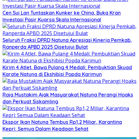
Cen Sui Lan Tuntaskan Kunker ke China, Buka Kran
Investasi Pasir Kuarsa Skala Internasional
Seluruh Fraksi DPRD Natuna Apresiasi Kinerja Pemkab,
Ranperda APBD 2025 Disetujui Bulat
Kirim 4 Atlet, Bawa Pulang 4 Medali: Pembuktian Skuad
Karate Natuna di Ekshibisi Popda Karimun
Raja Mustakim Ajak Masyarakat Natuna Perangi Hoaks
dan Perkuat Siskamling
Ekspor Ikan Natuna Tembus Rp1,2 Miliar, Karantina
Kepri: Semua Dalam Keadaan Sehat