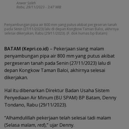
Anwar Saleh
Rabu, 29/11/2023 - 3:47 WIB
Penyambungan pipa air 800 mm yang putus akibat pergeseran tanah
pada Senin (27/11/2023) lalu di depan Kongkow Taman Baloi, akhirnya
selesai dikerjakan, Rabu (29/11/2023). (F. dok humas bp Batam)
BATAM (Kepri.co.id)
– Pekerjaan siang malam
penyambungan pipa air 800 mm yang putus akibat
pergeseran tanah pada Senin (27/11/2023) lalu di
depan Kongkow Taman Baloi, akhirnya selesai
dikerjakan.
Hal itu dibenarkan Direktur Badan Usaha Sistem
Penyediaan Air Minum (BU SPAM) BP Batam, Denny
Tondano, Rabu (29/11/2023).
“Alhamdulillah pekerjaan telah selesai tadi malam
(Selasa malam,
red
),” ujar Denny.