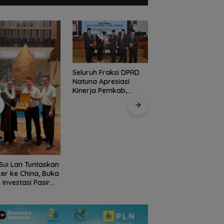
Seluruh Fraksi DPRD
Kirim 4 Atlet, Bawa
Natuna Apresiasi
Pulang 4 Medali:
Kinerja Pemkab,
Pembuktian Skuad
Ranperda APBD 2025
Karate Natuna di
Disetujui Bulat
Ekshibisi Popda
Karimun
Sui Lan Tuntaskan
er ke China, Buka
 Investasi Pasir
sa Skala
rnasional