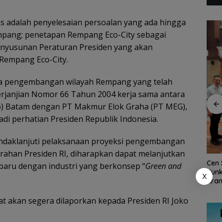
s adalah penyelesaian persoalan yang ada hingga
mpang; penetapan Rempang Eco-City sebagai
penyusunan Peraturan Presiden yang akan
empang Eco-City.
Dukung Ketahanan
Pangan Daerah,
a pengembangan wilayah Rempang yang telah
Bupati Natuna Dorong
Ekspor Ikan Natuna
erjanjian Nomor 66 Tahun 2004 kerja sama antara
Sinergi Percepatan
Tembus Rp1,2 Miliar,
Reforma Agraria
) Batam dengan PT Makmur Elok Graha (PT MEG),
Karantina Kepri:
Semua Dalam
i perhatian Presiden Republik Indonesia.
Ajak
Keadaan Sehat
tuna
dan
nindaklanjuti pelaksanaan proyeksi pengembangan
ing
rahan Presiden RI, diharapkan dapat melanjutkan
Cen 
baru dengan industri yang berkonsep “
Green and
Kunk
X
Kran
Kuar
Inte
at akan segera dilaporkan kepada Presiden RI Joko