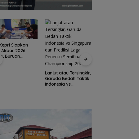
Kepri Siapkan
 Akbar 2026
Hari Pertama
is, Buruan
Bertugas, Bang Ja
atas 6 Kelas
Sambangi Warga A
an Verifikasi
Bini dan Serap
Lanjut atau Tersingkir,
t
Aspirasi dari
Garuda Bedah Taktik
Lapangan
Indonesia vs
Singapura dan
Prediksi Laga Penentu
Semifinal AFF
Championship 2026