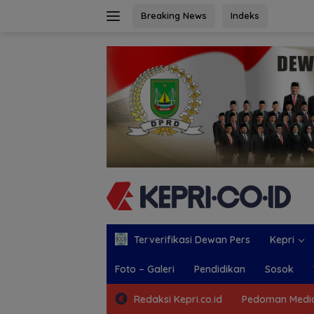
Langsung
Breaking News
Indeks
ke
konten
Terverifikasi Dewan Pers
Kepri
Foto – Galeri
Pendidikan
Sosok
Redaksi Kepri.co.id
Pedoman Media