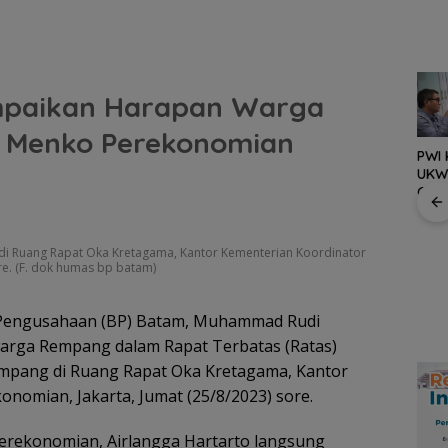
mpaikan Harapan Warga
 Menko Perekonomian
PWI 
UKW
Grat
Bang Jack Kembali ke
 Forum
Terb
Air Bini, Jumat Berkah
k
deng
Jadi Wujud Nyata
i
Keta
 Ruang Rapat Oka Kretagama, Kantor Kementerian Koordinator
Kepedulian untuk
re. (F. dok humas bp batam)
Warga
BP Batam Perkuat
Transparansi Layanan
Pertanahan, Alokasi
Pengusahaan (BP) Batam, Muhammad Rudi
Tanah Reguler Segera
rga Rempang dalam Rapat Terbatas (Ratas)
Hadir Melalui LMS
ang di Ruang Rapat Oka Kretagama, Kantor
nomian, Jakarta, Jumat (25/8/2023) sore.
erekonomian, Airlangga Hartarto langsung