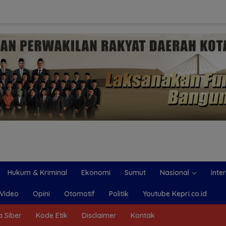
Hukum & Kriminal
Ekonomi
Sumut
Nasional
Inte
Video
Opini
Otomotif
Politik
Youtube Kepri.co.id
 Siber
Kode Etik
Disclaimer
Kontak