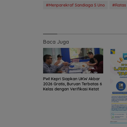
#Menparekraf Sandiaga S Uno
#Ratas
PWI Dorong
Baca Juga
Penguatan
Keterbukaan
Informasi pada
Konsultasi Publi
Diskominfo Kepr
PWI Kepri Siapkan UKW Akbar
2026 Gratis, Buruan Terbatas 6
Kelas dengan Verifikasi Ketat