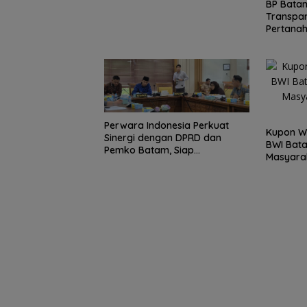
BP Bata
Transpa
Pertanah
Reguler 
LMS
Perwara Indonesia Perkuat
Kupon Wa
Sinergi dengan DPRD dan
BWI Bata
Pemko Batam, Siap
Masyara
Berkontribusi untuk
Produkti
Pembangunan Daerah
Perpaduan Kulin
Nusantara dan 
Berbagi di Suns
Ramadan