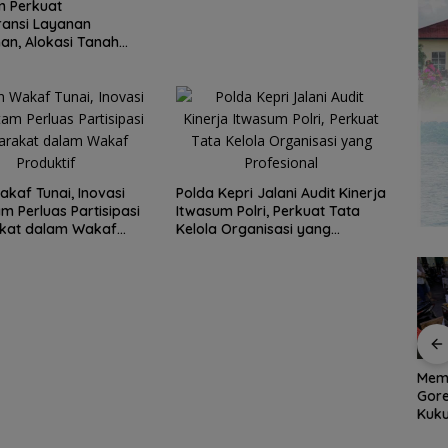
m Perkuat
ransi Layanan
an, Alokasi Tanah
Segera Hadir Melalui
kaf Tunai, Inovasi
Polda Kepri Jalani Audit Kinerja
m Perluas Partisipasi
Itwasum Polri, Perkuat Tata
kat dalam Wakaf
Kelola Organisasi yang
f
Profesional
er
Aksi
Grand Mercure Batam
Memu
et
Dapur Pesisir Resto,
Centre Rayakan
Gor
Surga Seafood Baru
Ramadan dengan
Kuku
di Tengah Kota Batam
Sentuhan Elegan,
Dimi
yang Wajib Dicoba
Pererat Silaturahmi