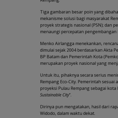
Tiga gambaran besar poin yang dibaha
mekanisme solusi bagi masyarakat Re
proyek strategis nasional (PSN); dan 
menaungi percepatan pengembangan R
Menko Airlangga menekankan, rencan
dimulai sejak 2004 berdasarkan Akta P
BP Batam dan Pemerintah Kota (Pemko
merupakan proyek nasional yang menjad
Raja Mustakim 
Masyarakat Na
Perangi Hoaks 
Untuk itu, pihaknya secara serius me
Perkuat Siskaml
Rempang Eco-City. Pemerintah sesuai a
proyeksi Pulau Rempang sebagai kota 
Sustainable City
”.
Dirinya pun mengatakan, hasil dari rap
Widodo, dalam waktu dekat.