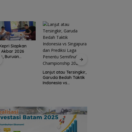
Kepri Siapkan
 Akbar 2026
Hari Pertama
is, Buruan
Bertugas, Bang Ja
atas 6 Kelas
Sambangi Warga A
an Verifikasi
Bini dan Serap
Lanjut atau Tersingkir,
t
Aspirasi dari
Garuda Bedah Taktik
Lapangan
Indonesia vs
Singapura dan
Prediksi Laga Penentu
Semifinal AFF
Championship 2026