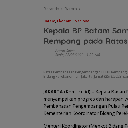
Beranda
Batam
Batam
,
Ekonomi
,
Nasional
Kepala BP Batam Sa
Rempang pada Ratas
PWI Dorong
Penguatan
Anwar Saleh
Keterbukaan
Senin, 28/08/2023 - 1:37 WIB
Informasi pada
Konsultasi Publi
Diskominfo Kepr
Ratas Pembahasan Pengembangan Pulau Rempang di
Bidang Perekonomian, Jakarta, Jumat (25/8/2023) so
JAKARTA (Kepri.co.id)
– Kepala Badan 
menyampaikan progres dan harapan wa
Pembahasan Pengembangan Pulau Remp
Kementerian Koordinator Bidang Pereko
Menteri Koordinator (Menko) Bidang P