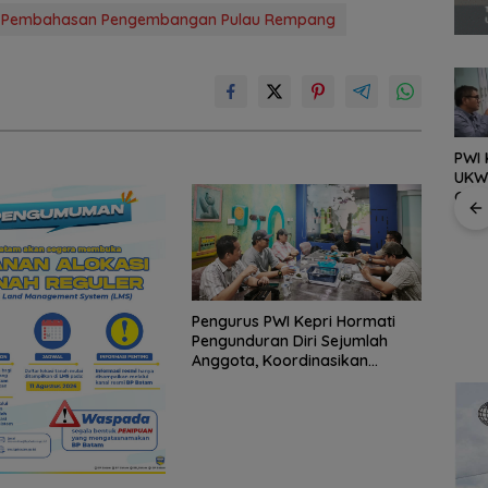
 Pembahasan Pengembangan Pulau Rempang
PWI 
UKW
Grat
Bang Jack Kembali ke
 Forum
Terb
Air Bini, Jumat Berkah
k
deng
Jadi Wujud Nyata
i
Keta
Kepedulian untuk
Warga
BP Batam Perkuat
Transparansi Layanan
Pengurus PWI Kepri Hormati
Pertanahan, Alokasi
Pengunduran Diri Sejumlah
Tanah Reguler Segera
Anggota, Koordinasikan
Hadir Melalui LMS
Administrasi dengan PWI Pusat