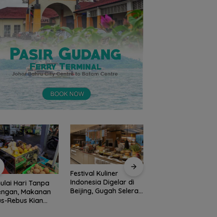
Festival Kuliner
Prodi Manajemen
Indonesia Digelar di
lai Hari Tanpa
Kuliner Politeknik
Beijing, Gugah Selera
engan, Makanan
Pariwisata Batam
Konsumen Lokal
s-Rebus Kian
Raih Akreditasi Un
nati