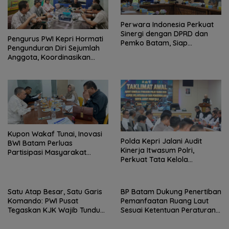
Perwara Indonesia Perkuat
Sinergi dengan DPRD dan
Pengurus PWI Kepri Hormati
Pemko Batam, Siap
Pengunduran Diri Sejumlah
Berkontribusi untuk
Anggota, Koordinasikan
Pembangunan Daerah
Administrasi dengan PWI
Pusat
Kupon Wakaf Tunai, Inovasi
Polda Kepri Jalani Audit
BWI Batam Perluas
Kinerja Itwasum Polri,
Partisipasi Masyarakat
Perkuat Tata Kelola
dalam Wakaf Produktif
Organisasi yang Profesional
Satu Atap Besar, Satu Garis
BP Batam Dukung Penertiban
Komando: PWI Pusat
Pemanfaatan Ruang Laut
Tegaskan KJK Wajib Tunduk
Sesuai Ketentuan Peraturan
pada PWI Kepri
Perundang-undangan