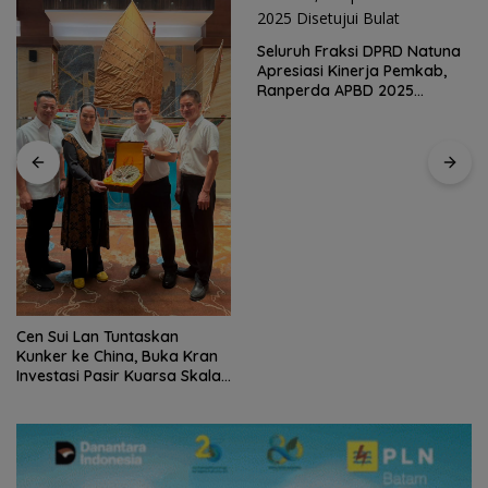
Seluruh Fraksi DPRD Natuna
Apresiasi Kinerja Pemkab,
Kirim 4 Atlet, Bawa Pulang 4
Ranperda APBD 2025
Medali: Pembuktian Skuad
Disetujui Bulat
Karate Natuna di Ekshibisi
Popda Karimun