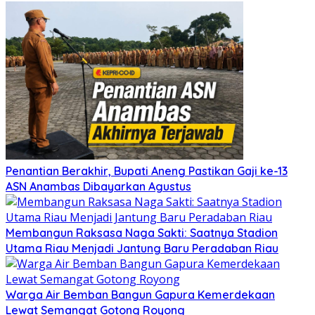
Penantian Berakhir, Bupati Aneng Pastikan Gaji ke-13
ASN Anambas Dibayarkan Agustus
Membangun Raksasa Naga Sakti: Saatnya Stadion
Utama Riau Menjadi Jantung Baru Peradaban Riau
Warga Air Bemban Bangun Gapura Kemerdekaan
Lewat Semangat Gotong Royong