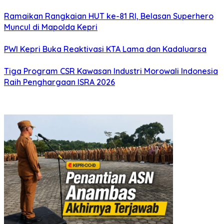
Ramaikan Rangkaian HUT ke-81 RI, Belasan Superhero
Muncul di Mapolda Kepri
PWI Kepri Buka Reaktivasi KTA Lama dan Kadaluarsa
Tiga Program CSR Kawasan Industri Morowali Indonesia
Raih Penghargaan ISRA 2026