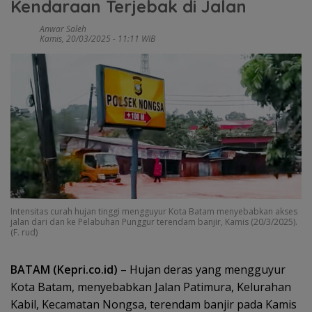
Kendaraan Terjebak di Jalan
Anwar Saleh
Kamis, 20/03/2025 - 11:11 WIB
Intensitas curah hujan tinggi mengguyur Kota Batam menyebabkan akses
jalan dari dan ke Pelabuhan Punggur terendam banjir, Kamis (20/3/2025).
(F. rud)
BATAM (Kepri.co.id)
– Hujan deras yang mengguyur
Kota Batam, menyebabkan Jalan Patimura, Kelurahan
Kabil, Kecamatan Nongsa, terendam banjir pada Kamis