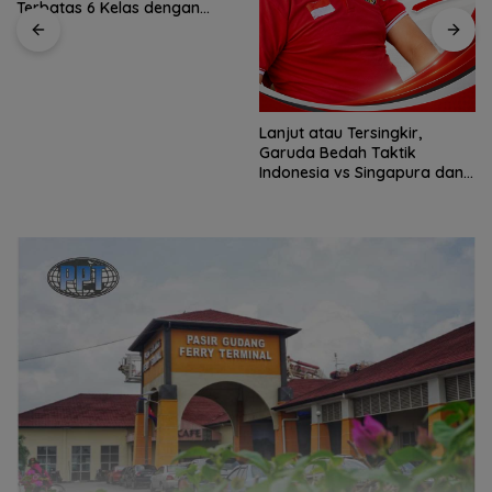
Jack Sambangi Warga Air
Bini dan Serap Aspirasi dari
Lapangan
Lanjut atau Tersingkir,
Garuda Bedah Taktik
Indonesia vs Singapura dan
Prediksi Laga Penentu
Semifinal AFF Championship
2026