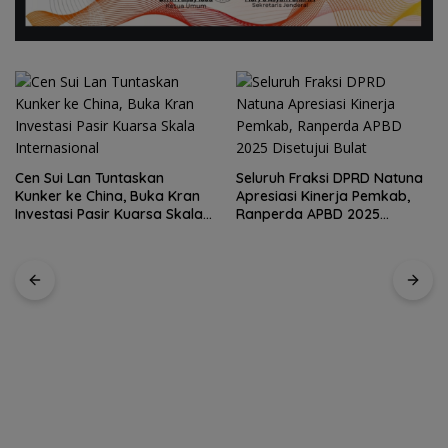
Seluruh Fraksi DPRD Natuna
Apresiasi Kinerja Pemkab,
Kirim 4 Atlet, Bawa Pulang 4
Ranperda APBD 2025
Medali: Pembuktian Skuad
Disetujui Bulat
Karate Natuna di Ekshibisi
Popda Karimun