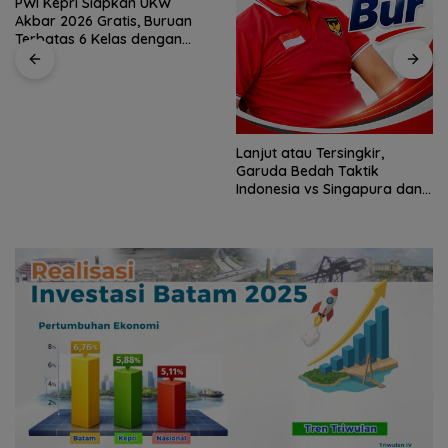
Hari Pertama Bertugas, Bang
Jack Sambangi Warga Air
Bini dan Serap Aspirasi dari
Lapangan
Lanjut atau Tersingkir,
Garuda Bedah Taktik
Indonesia vs Singapura dan
Prediksi Laga Penentu
Semifinal AFF Championship
2026