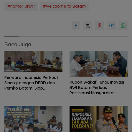
#nomor urut 1
#welcaome to Batam
Baca Juga
Perwara Indonesia Perkuat
Kupon Wakaf Tunai, Inovasi
Sinergi dengan DPRD dan
BWI Batam Perluas
Pemko Batam, Siap
Partisipasi Masyarakat
Berkontribusi untuk
dalam Wakaf Produktif
Pembangunan Daerah