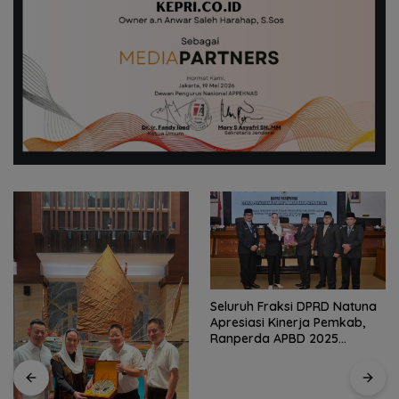
Seluruh Fraksi DPRD Natuna
Kirim 4 Atlet, Bawa Pulang 4
Apresiasi Kinerja Pemkab,
Medali: Pembuktian Skuad
Ranperda APBD 2025
Karate Natuna di Ekshibisi
Disetujui Bulat
Popda Karimun