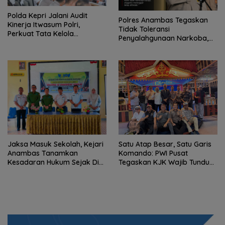
Polda Kepri Jalani Audit
Polres Anambas Tegaskan
Kinerja Itwasum Polri,
Tidak Toleransi
Perkuat Tata Kelola
Penyalahgunaan Narkoba,
Organisasi yang Profesional
Tiga Anggota Jalani
Pemeriksaan Internal
Jaksa Masuk Sekolah, Kejari
Satu Atap Besar, Satu Garis
Anambas Tanamkan
Komando: PWI Pusat
Kesadaran Hukum Sejak Dini
Tegaskan KJK Wajib Tunduk
di SDN 001 Tarempa
pada PWI Kepri