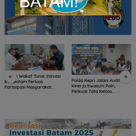
Polda Kepri Jalani Audit
Polres Anambas Tegaskan
Kinerja Itwasum Polri,
Tidak Toleransi
Perkuat Tata Kelola
Penyalahgunaan Narkoba,
Organisasi yang Profesional
Tiga Anggota Jalani
Pemeriksaan Internal