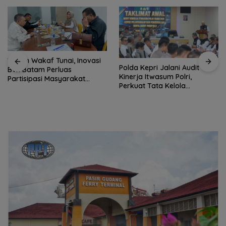
Polda Kepri Jalani Audit
Polres Anambas Tegaskan
Kinerja Itwasum Polri,
Tidak Toleransi
Perkuat Tata Kelola
Penyalahgunaan Narkoba,
Organisasi yang Profesional
Tiga Anggota Jalani
Pemeriksaan Internal