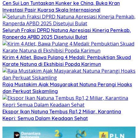
Cen Sui Lan Tuntaskan Kunker ke China, Buka Kran
Investasi Pasir Kuarsa Skala Internasional
Seluruh Fraksi DPRD Natuna Apresiasi Kinerja Pemkab,
Ranperda APBD 2025 Disetujui Bulat
Kirim 4 Atlet, Bawa Pulang 4 Medali: Pembuktian Skuad
Karate Natuna di Ekshibisi Popda Karimun
Raja Mustakim Ajak Masyarakat Natuna Perangi Hoaks
dan Perkuat Siskamling
Ekspor Ikan Natuna Tembus Rp1,2 Miliar, Karantina
Kepri: Semua Dalam Keadaan Sehat