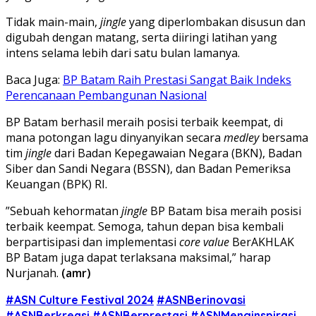
Tidak main-main,
jingle
yang diperlombakan disusun dan
digubah dengan matang, serta diiringi latihan yang
intens selama lebih dari satu bulan lamanya.
Baca Juga:
BP Batam Raih Prestasi Sangat Baik Indeks
Perencanaan Pembangunan Nasional
BP Batam berhasil meraih posisi terbaik keempat, di
mana potongan lagu dinyanyikan secara
medley
bersama
tim
jingle
dari Badan Kepegawaian Negara (BKN), Badan
Siber dan Sandi Negara (BSSN), dan Badan Pemeriksa
Keuangan (BPK) RI.
”Sebuah kehormatan
jingle
BP Batam bisa meraih posisi
terbaik keempat. Semoga, tahun depan bisa kembali
berpartisipasi dan implementasi
core value
BerAKHLAK
BP Batam juga dapat terlaksana maksimal,” harap
Nurjanah.
(amr)
#ASN Culture Festival 2024
#ASNBerinovasi
#ASNBerkreasi
#ASNBerprestasi
#ASNMenginspirasi