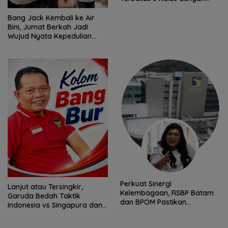
Verifikasi Ketat
Bang Jack Kembali ke Air
Bini, Jumat Berkah Jadi
Wujud Nyata Kepedulian
untuk Warga
Perkuat Sinergi
Lanjut atau Tersingkir,
Kelembagaan, RSBP Batam
Garuda Bedah Taktik
dan BPOM Pastikan
Indonesia vs Singapura dan
Pelayanan dan Ketersediaan
Prediksi Laga Penentu
Obat Aman
Semifinal AFF Championship