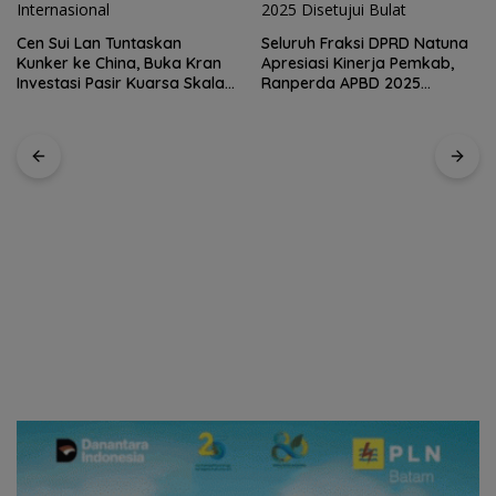
Seluruh Fraksi DPRD Natuna
Apresiasi Kinerja Pemkab,
Kirim 4 Atlet, Bawa Pulang 4
Ranperda APBD 2025
Medali: Pembuktian Skuad
Disetujui Bulat
Karate Natuna di Ekshibisi
Popda Karimun