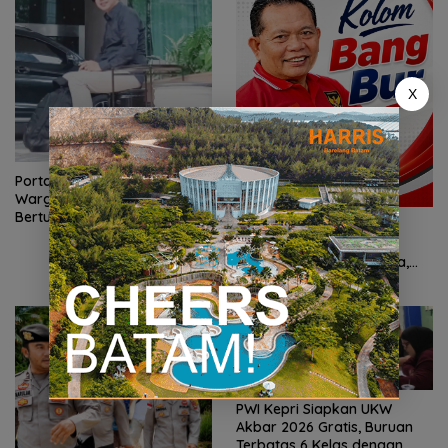
X
Portal Ditutup Permanen,
Warga Perumahan Persero
Bertuah Tiban Buat Surat
Garuda Terhenti di Pintu
Terbuka
Semifinal! Singapura
Luluhkan Mimpi Indonesia,
Vietnam Perkasa Sapu
Takhta Grup A
PWI Kepri Siapkan UKW
Akbar 2026 Gratis, Buruan
Terbatas 6 Kelas dengan