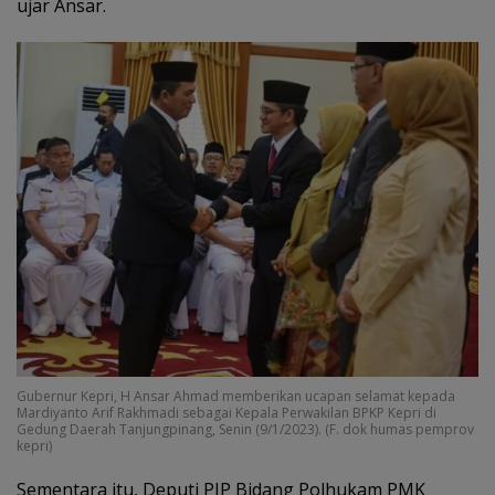
ujar Ansar.
Gubernur Kepri, H Ansar Ahmad memberikan ucapan selamat kepada
Mardiyanto Arif Rakhmadi sebagai Kepala Perwakilan BPKP Kepri di
Gedung Daerah Tanjungpinang, Senin (9/1/2023). (F. dok humas pemprov
kepri)
Sementara itu, Deputi PIP Bidang Polhukam PMK