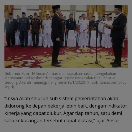
Gubernur Kepri, H Ansar Ahmad membacakan naskah pengukuhan
Mardiyanto Arif Rakhmadi sebagai Kepala Perwakilan BPKP Kepri di
Gedung Daerah Tanjungpinang, Senin (9/1/2023). (F. dok humas pemprov
kepri)
“Insya Allah seluruh sub sistem pemerintahan akan
didorong ke depan bekerja lebih baik, dengan indikator
kinerja yang dapat diukur. Agar tiap tahun, satu demi
satu kekurangan tersebut dapat diatasi,” ujar Ansar.