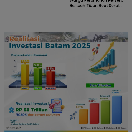
Warga Perumahan Persero
Bertuah Tiban Buat Surat
Garuda Terhenti di Pintu
Terbuka
Semifinal! Singapura
Luluhkan Mimpi Indonesia,
Vietnam Perkasa Sapu
Takhta Grup A