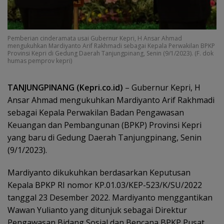
Pemberian cinderamata usai Gubernur Kepri, H Ansar Ahmad
mengukuhkan Mardiyanto Arif Rakhmadi sebagai Kepala Perwakilan BPKP
Provinsi Kepri di Gedung Daerah Tanjungpinang, Senin (9/1/2023). (F. dok
humas pemprov kepri)
TANJUNGPINANG (Kepri.co.id)
– Gubernur Kepri, H
Ansar Ahmad mengukuhkan Mardiyanto Arif Rakhmadi
sebagai Kepala Perwakilan Badan Pengawasan
Keuangan dan Pembangunan (BPKP) Provinsi Kepri
yang baru di Gedung Daerah Tanjungpinang, Senin
(9/1/2023).
Mardiyanto dikukuhkan berdasarkan Keputusan
Kepala BPKP RI nomor KP.01.03/KEP-523/K/SU/2022
tanggal 23 Desember 2022. Mardiyanto menggantikan
Wawan Yulianto yang ditunjuk sebagai Direktur
Pengawasan Bidang Sosial dan Bencana BPKP Pusat