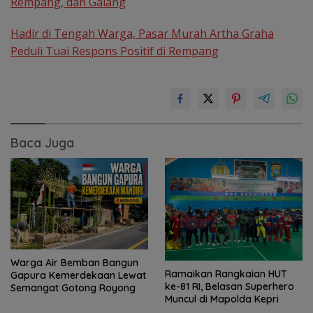
Rempang, dan Galang
Hadir di Tengah Warga, Pasar Murah Artha Graha
Peduli Tuai Respons Positif di Rempang
Baca Juga
Warga Air Bemban Bangun
Ramaikan Rangkaian HUT
Gapura Kemerdekaan Lewat
ke-81 RI, Belasan Superhero
Semangat Gotong Royong
Muncul di Mapolda Kepri