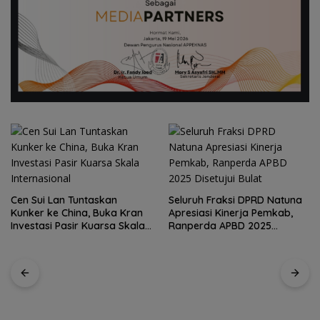
Seluruh Fraksi DPRD Natuna
Apresiasi Kinerja Pemkab,
Kirim 4 Atlet, Bawa Pulang 4
Ranperda APBD 2025
Medali: Pembuktian Skuad
Disetujui Bulat
Karate Natuna di Ekshibisi
Popda Karimun