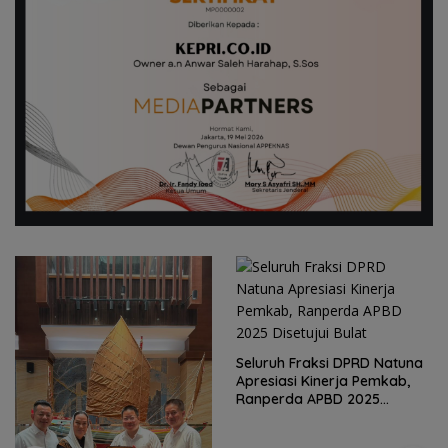
Seluruh Fraksi DPRD Natuna
Apresiasi Kinerja Pemkab,
Kirim 4 Atlet, Bawa Pulang 4
Ranperda APBD 2025
Medali: Pembuktian Skuad
Disetujui Bulat
Karate Natuna di Ekshibisi
Popda Karimun