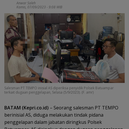
Anwar Saleh
Kamis, 07/09/2023 - 9:08 WIB
Salesman PT TEMPO inisial AS diperiksa penyidik Polsek Batuampar
terkait dugaan penggelapan, Selasa (5/9/2023). (F. amr)
BATAM (Kepri.co.id)
– Seorang salesman PT TEMPO
berinisial AS, diduga melakukan tindak pidana
penggelapan dalam jabatan diringkus Polsek