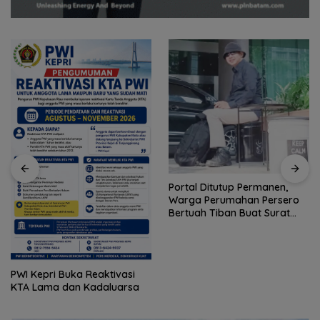
Portal Ditutup Permanen,
Warga Perumahan Persero
Bertuah Tiban Buat Surat
Garuda Terhenti di Pintu
Terbuka
Semifinal! Singapura
Luluhkan Mimpi Indonesia,
Vietnam Perkasa Sapu
Takhta Grup A