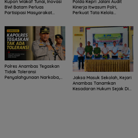
Kupon Wakaf Tunai, Inovasi
Polda Kepri Jalani Audit
BWI Batam Perluas
Kinerja Itwasum Polri,
Partisipasi Masyarakat
Perkuat Tata Kelola
dalam Wakaf Produktif
Organisasi yang Profesional
Polres Anambas Tegaskan
Tidak Toleransi
Penyalahgunaan Narkoba,
Jaksa Masuk Sekolah, Kejari
Tiga Anggota Jalani
Anambas Tanamkan
Pemeriksaan Internal
Kesadaran Hukum Sejak Dini
di SDN 001 Tarempa