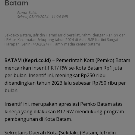
Batam
Anwar Saleh
Selasa, 05/03/2024 - 11:24 WIB
Sekdako Batam, Jefridin Hamid MPd bersilaturahmi dengan RT/ RW dan
LPM se-Kecamatan Sekupang tahun 2024 di Aula SMP Kartini Sungai
Harapan, Senin (4/3/2024). (F. amr/ media center batam)
BATAM (Kepri.co.id)
– Pemerintah Kota (Pemko) Batam
mencairkan insentif RT/ RW se-Kota Batam Rp1 juta
per bulan. Insentif ini, meningkat Rp250 ribu
dibandingkan tahun 2023 lalu sebesar Rp750 ribu per
bulan.
Insentif ini, merupakan apresiasi Pemko Batam atas
kinerja yang dilakukan RT/ RW mendukung program
pembangunan di Kota Batam.
Sekretaris Daerah Kota (Sekdako) Batam, Jefridin