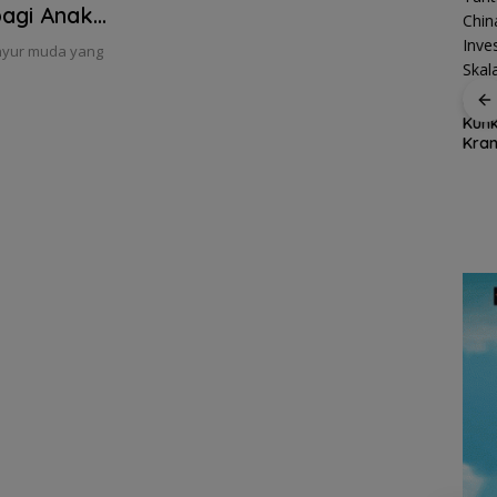
bagi Anak
sinyur muda yang
Dukung Ketahanan
Cen Sui Lan Tuntaskan
Selu
tuna
Pangan Daerah,
Kunker ke China, Buka
Natu
iar,
Bupati Natuna Dorong
Kran Investasi Pasir
Kine
Sinergi Percepatan
Kuarsa Skala
Ran
Reforma Agraria
Internasional
Dise