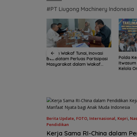
#PT Liugong Machinery Indonesia
Polres 
 Tunai, Inovasi
Tidak To
Satu Atap Besar
Polda Kepri Jalani Audit Kinerja
rluas Partisipasi
Penyala
Garis Komando:
Jaksa Masuk Sekolah,
Itwasum Polri, Perkuat Tata
 dalam Wakaf
Tiga Ang
Pusat Tegaskan
Kejari Anambas
Kelola Organisasi yang
Pemeriks
Wajib Tunduk p
Tanamkan Kesadaran
Profesional
PWI Kepri
Hukum Sejak Dini di
SDN 001 Tarempa
Berita Update
,
FOTO
,
Internasional
,
Kepri
,
Nas
Pendidikan
Minggu, 25/05/2025 - 10:58 WIB
Kerja Sama RI-China dalam Pe