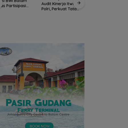
t Kinerja Itwasum
i, Perkuat Tata
la Organisasi
Jaksa Masuk Sekol
 Profesional
Kejari Anambas
Polres Anambas
Tanamkan Kesada
Tegaskan Tidak
Hukum Sejak Dini d
Toleransi
SDN 001 Tarempa
Penyalahgunaan
Narkoba, Tiga
Anggota Jalani
Pemeriksaan Internal