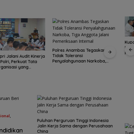
Kupon Wakaf Tunai,
Pold
Inovasi BWI Batam
Anambas Tegaskan
Jaksa Masuk Sekolah, Kejari
Audi
Perluas Partisipasi
leransi
Anambas Tanamkan
, Satu
Polr
Masyarakat dalam
hgunaan Narkoba,
Kesadaran Hukum Sejak Dini di
 PWI
Kelo
Perwara Indonesia
Wakaf Produktif
gota Jalani
SDN 001 Tarempa
 KJK
yang
Perkuat Sinergi
Satu 
aan Internal
ada
dengan DPRD dan
Koma
Pemko Batam, Siap
KJK 
Berkontribusi untuk
Kepri
Pembangunan Daerah
ional
,
Puluhan Perguruan Tinggi Indonesia
Jalin Kerja Sama dengan Perusahaan
ndidikan
China