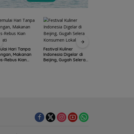
Perpaduan Kuliner
Nusantara dan Aks
ival Kuliner
Prodi Manajemen
Berbagi di Sunset
nesia Digelar di
Kuliner Politeknik
Ramadan
ing, Gugah Selera
Pariwisata Batam
sumen Lokal
Raih Akreditasi Unggul