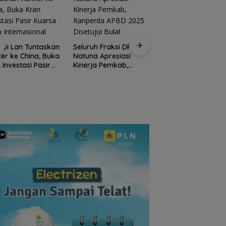
Kirim 4 Atlet, Bawa
Pulang 4 Medali:
ruh Fraksi DPRD
Pembuktian Skuad
na Apresiasi
Karate Natuna di
rja Pemkab,
Ekshibisi Popda
perda APBD 2025
Karimun
tujui Bulat
Raja Mustakim Aja
Masyarakat Natun
Perangi Hoaks dan
Perkuat Siskamling