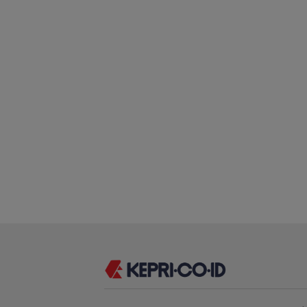
Perpaduan Kuliner
Nusantara dan Aksi
Grand Mercure
Berbagi di Sunset
Centre Rayakan
Ramadan
Ramadan deng
Sentuhan Elegan
Pererat Silatura
Bersama Media,
Influencers, da
Panti Asuhan