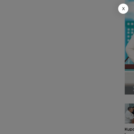
X
Kupon Wakaf Tunai,
Pold