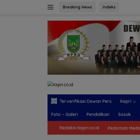
Langsung
Breaking News
Indeks
ke
konten
Terverifikasi Dewan Pers
Kepri
Foto – Galeri
Pendidikan
Sosok
Redaksi Kepri.co.id
Pedoman Media