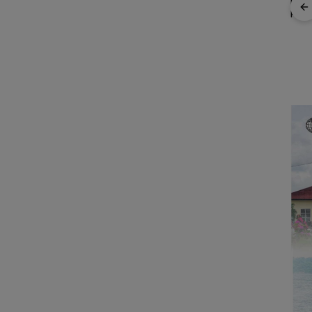
Inovasi BWI Batam
Audi
Perluas Partisipasi
, Satu
Polr
Masyarakat dalam
 PWI
Kelo
Perwara Indonesia
Wakaf Produktif
 KJK
yang
Perkuat Sinergi
ada
dengan DPRD dan
Pemko Batam, Siap
Berkontribusi untuk
Pembangunan Daerah