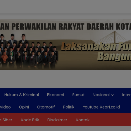
Hukum & Kriminal
Ekonomi
Sumut
Nasional
Inte
Video
Opini
Otomotif
Politik
Youtube Kepri.co.id
 Siber
Kode Etik
Disclaimer
Kontak