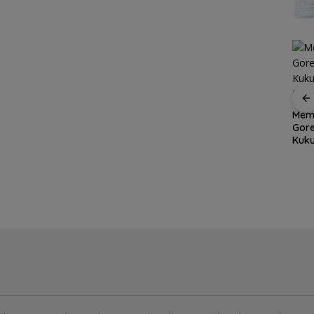
Dapur Pesisir Resto,
Memulai Hari Tanpa
Fest
 Batam
Surga Seafood Baru
Gorengan, Makanan
Indo
di Tengah Kota Batam
Kukus-Rebus Kian
Beij
an
yang Wajib Dicoba
Diminati
Kon
,
hmi
n Anak