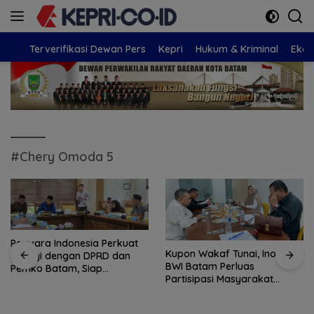
Langsung
ke
konten
Terverifikasi Dewan Pers
Kepri
Hukum & Kriminal
Eko
#Chery Omoda 5
Perwara Indonesia Perkuat
Kupon Wakaf Tunai, Inovasi
Sinergi dengan DPRD dan
BWI Batam Perluas
Pemko Batam, Siap
Partisipasi Masyarakat
Berkontribusi untuk
dalam Wakaf Produktif
Pembangunan Daerah