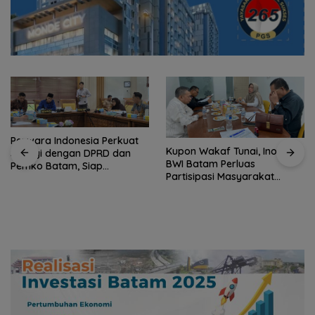
Perwara Indonesia Perkuat
Kupon Wakaf Tunai, Inovasi
Sinergi dengan DPRD dan
BWI Batam Perluas
Pemko Batam, Siap
Partisipasi Masyarakat
Berkontribusi untuk
dalam Wakaf Produktif
Pembangunan Daerah