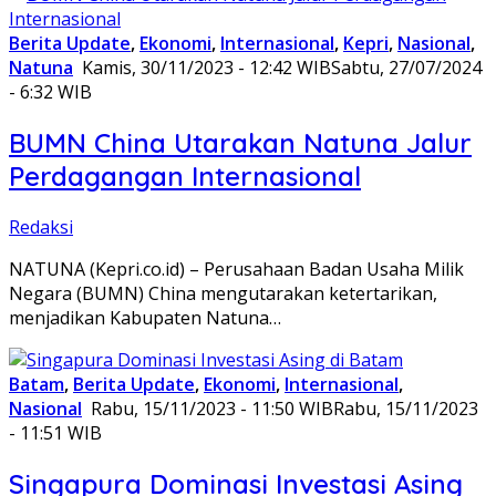
Berita Update
,
Ekonomi
,
Internasional
,
Kepri
,
Nasional
,
Natuna
Kamis, 30/11/2023 - 12:42 WIB
Sabtu, 27/07/2024
- 6:32 WIB
BUMN China Utarakan Natuna Jalur
Perdagangan Internasional
Redaksi
NATUNA (Kepri.co.id) – Perusahaan Badan Usaha Milik
Negara (BUMN) China mengutarakan ketertarikan,
menjadikan Kabupaten Natuna…
Batam
,
Berita Update
,
Ekonomi
,
Internasional
,
Nasional
Rabu, 15/11/2023 - 11:50 WIB
Rabu, 15/11/2023
- 11:51 WIB
Singapura Dominasi Investasi Asing