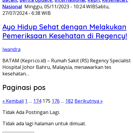
Batam
,
Berita Update
,
Internasional
,
Kepri
,
Kesehatan
,
Nasional
Minggu, 05/11/2023 - 10:24 WIB
Sabtu,
27/07/2024 - 6:38 WIB
Ayo Hidup Sehat dengan Melakukan
Pemeriksaan Kesehatan di Regency!
Iwandra
BATAM (Kepri.co.id) – Rumah Sakit (RS) Regency Specialist
Hospital Johor Bahru, Malaysia, menawarkan tes
kesehatan…
Paginasi pos
« Kembali
1
…
174
175
176
…
182
Berikutnya »
Tidak Ada Postingan Lagi.
Tidak ada lagi halaman untuk dimuat.