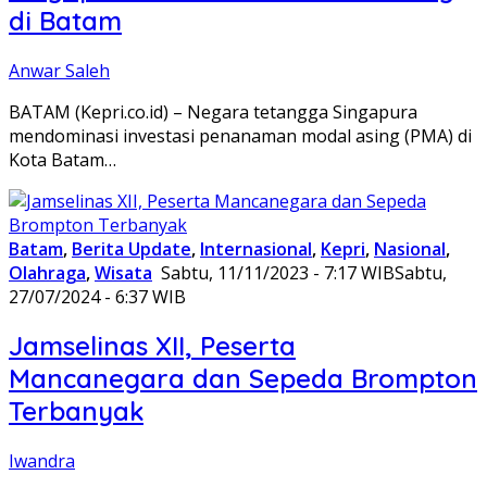
di Batam
Anwar Saleh
BATAM (Kepri.co.id) – Negara tetangga Singapura
mendominasi investasi penanaman modal asing (PMA) di
Kota Batam…
Batam
,
Berita Update
,
Internasional
,
Kepri
,
Nasional
,
Olahraga
,
Wisata
Sabtu, 11/11/2023 - 7:17 WIB
Sabtu,
27/07/2024 - 6:37 WIB
Jamselinas XII, Peserta
Mancanegara dan Sepeda Brompton
Terbanyak
Iwandra