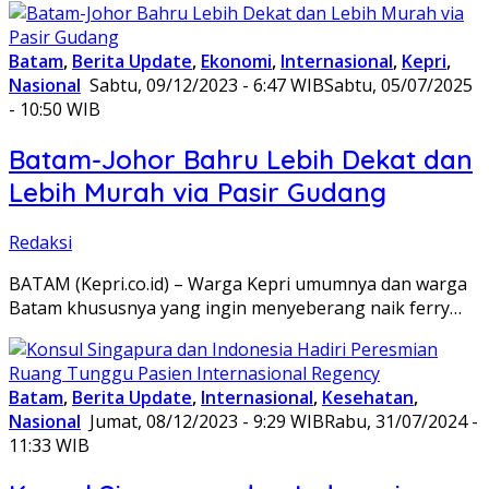
Batam
,
Berita Update
,
Ekonomi
,
Internasional
,
Kepri
,
Nasional
Sabtu, 09/12/2023 - 6:47 WIB
Sabtu, 05/07/2025
- 10:50 WIB
Batam-Johor Bahru Lebih Dekat dan
Lebih Murah via Pasir Gudang
Redaksi
BATAM (Kepri.co.id) – Warga Kepri umumnya dan warga
Batam khususnya yang ingin menyeberang naik ferry…
Batam
,
Berita Update
,
Internasional
,
Kesehatan
,
Nasional
Jumat, 08/12/2023 - 9:29 WIB
Rabu, 31/07/2024 -
11:33 WIB