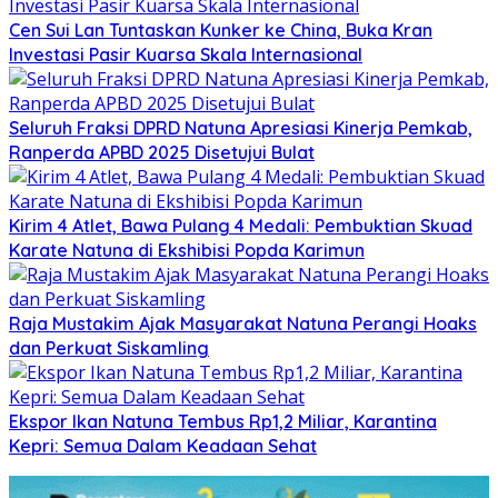
Cen Sui Lan Tuntaskan Kunker ke China, Buka Kran
Investasi Pasir Kuarsa Skala Internasional
Seluruh Fraksi DPRD Natuna Apresiasi Kinerja Pemkab,
Ranperda APBD 2025 Disetujui Bulat
Kirim 4 Atlet, Bawa Pulang 4 Medali: Pembuktian Skuad
Karate Natuna di Ekshibisi Popda Karimun
Raja Mustakim Ajak Masyarakat Natuna Perangi Hoaks
dan Perkuat Siskamling
Ekspor Ikan Natuna Tembus Rp1,2 Miliar, Karantina
Kepri: Semua Dalam Keadaan Sehat