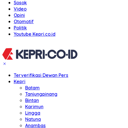
Sosok
Video
Opini
Otomotif
Politik
Youtube Kepri.co.id
Terverifikasi Dewan Pers
Kepri
Batam
Tanjungpinang
Bintan
Karimun
Lingga
Natuna
Anambas