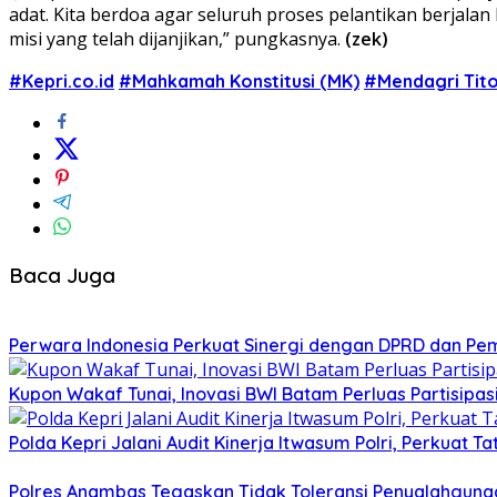
adat. Kita berdoa agar seluruh proses pelantikan berjala
misi yang telah dijanjikan,” pungkasnya.
(zek)
#Kepri.co.id
#Mahkamah Konstitusi (MK)
#Mendagri Tito
Baca Juga
Perwara Indonesia Perkuat Sinergi dengan DPRD dan Pe
Kupon Wakaf Tunai, Inovasi BWI Batam Perluas Partisipa
Polda Kepri Jalani Audit Kinerja Itwasum Polri, Perkuat T
Polres Anambas Tegaskan Tidak Toleransi Penyalahgunaa