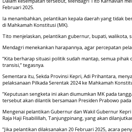
Dalam kesempatan tersebut, Mendagri Tito Karnavian meng
Februari 2025.
Ia menambahkan, pelantikan kepala daerah yang tidak ber
di Mahkamah Konstitusi (MK).
Tito menjelaskan, pelantikan gubernur, bupati, walikota, 
Mendagri menekankan harapannya, agar percepatan pelanti
“Kita berharap situasi politik sudah mantap, semua pihak 
transisi,” tegasnya.
Sementara itu, Sekda Provinsi Kepri, Adi Prihantara, men
pelaksanaan Pilkada Serentak 2024 ke Mahkamah Konstitu
”Keputusan sengketa ini akan diumumkan MK pada tanggal 4
tersebut akan dilantik bersamaan Presiden Prabowo pada 20
Mengenai pelantikan Gubernur dan Wakil Gubernur Kepri 
Raja Haji Fisabilillah, Tanjungpinang, yang akan dilanj
”Jika pelantikan dilaksanakan 20 Februari 2025, acara pen