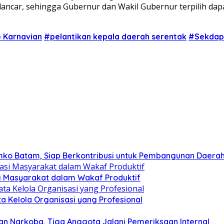
n lancar, sehingga Gubernur dan Wakil Gubernur terpilih da
 Karnavian
#pelantikan kepala daerah serentak
#Sekdapr
mko Batam, Siap Berkontribusi untuk Pembangunan Daera
si Masyarakat dalam Wakaf Produktif
ata Kelola Organisasi yang Profesional
n Narkoba, Tiga Anggota Jalani Pemeriksaan Internal