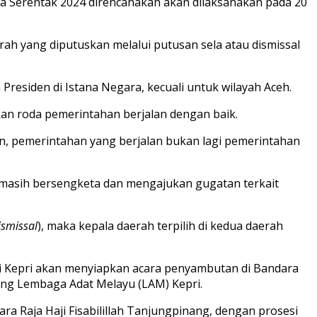
da Serentak 2024 direncanakan akan dilaksanakan pada 20
h yang diputuskan melalui putusan sela atau dismissal
Presiden di Istana Negara, kecuali untuk wilayah Aceh.
kan roda pemerintahan berjalan dengan baik.
kian, pemerintahan yang berjalan bukan lagi pemerintahan
ng masih bersengketa dan mengajukan gugatan terkait
ismissal
), maka kepala daerah terpilih di kedua daerah
si Kepri akan menyiapkan acara penyambutan di Bandara
dung Lembaga Adat Melayu (LAM) Kepri.
ra Raja Haji Fisabilillah Tanjungpinang, dengan prosesi