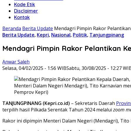
Kode Etik
Disclaimer
Kontak
Beranda
Berita Update
Mendagri Pimpin Rakor Pelantikan 
Berita Update
,
Kepri
,
Nasional
,
Politik
,
Tanjungpinang
Mendagri Pimpin Rakor Pelantikan Ke
Anwar Saleh
Selasa, 04/02/2025 - 1:56 WIB
Sabtu, 30/08/2025 - 12:27 WI
Menteri Dalam Negeri Mendagri), Tito Karnavian mem
Pemprov Kepri)
TANJUNGPINANG (Kepri.co.id)
– Sekretaris Daerah
Provin
terpilih hasil Pilkada Serentak Tahun 2024 melalui
zoom me
Rakor ini dipimpin Menteri Dalam Negeri (Mendagri), Tito 