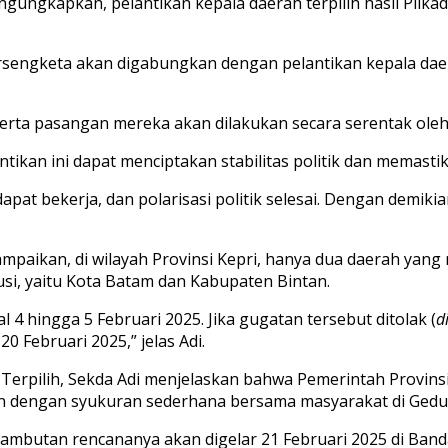
ungkapkan, pelantikan kepala daerah terpilih hasil Pilka
sengketa akan digabungkan dengan pelantikan kepala daera
serta pasangan mereka akan dilakukan secara serentak oleh 
kan ini dapat menciptakan stabilitas politik dan memasti
dapat bekerja, dan polarisasi politik selesai. Dengan demi
yampaikan, di wilayah Provinsi Kepri, hanya dua daerah ya
si, yaitu Kota Batam dan Kabupaten Bintan.
 hingga 5 Februari 2025. Jika gugatan tersebut ditolak (
d
 Februari 2025,” jelas Adi.
Terpilih, Sekda Adi menjelaskan bahwa Pemerintah Provin
utkan dengan syukuran sederhana bersama masyarakat di Ge
yambutan rencananya akan digelar 21 Februari 2025 di Banda