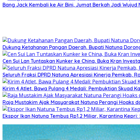
Bang Jack Kembali ke Air Bini, Jumat Berkah Jadi Wujud
Dukung Ketahanan Pangan Daerah, Bupati Natuna Dorong
Cen Sui Lan Tuntaskan Kunker ke China, Buka Kran Investa
Seluruh Fraksi DPRD Natuna Apresiasi Kinerja Pemkab, Ra
Kirim 4 Atlet, Bawa Pulang 4 Medali: Pembuktian Skuad K
Raja Mustakim Ajak Masyarakat Natuna Perangi Hoaks da
Ekspor Ikan Natuna Tembus Rp1,2 Miliar, Karantina Kepr