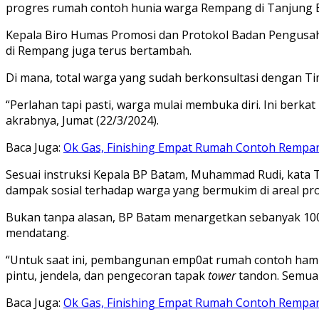
progres rumah contoh hunia warga Rempang di Tanjung 
Kepala Biro Humas Promosi dan Protokol Badan Pengusaha
di Rempang juga terus bertambah.
Di mana, total warga yang sudah berkonsultasi dengan 
“Perlahan tapi pasti, warga mulai membuka diri. Ini berka
akrabnya, Jumat (22/3/2024).
Baca Juga:
Ok Gas, Finishing Empat Rumah Contoh Rempan
Sesuai instruksi Kepala BP Batam, Muhammad Rudi, kata
dampak sosial terhadap warga yang bermukim di areal pro
Bukan tanpa alasan, BP Batam menargetkan sebanyak 100 
mendatang.
“Untuk saat ini, pembangunan emp0at rumah contoh ha
pintu, jendela, dan pengecoran tapak
tower
tandon. Semua 
Baca Juga:
Ok Gas, Finishing Empat Rumah Contoh Rempan