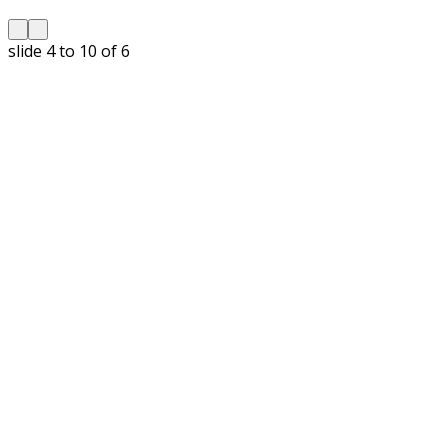
slide
5 to 10
of 6