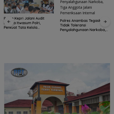
Polres Anambas Tegaskan
Tidak Toleransi
Penyalahgunaan Narkoba,
Satu Atap Besar, Satu Garis
al
Tiga Anggota Jalani
Komando: PWI Pusat
Pemeriksaan Internal
Tegaskan KJK Wajib Tundu
pada PWI Kepri