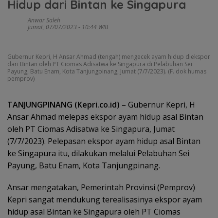
Hidup dari Bintan ke Singapura
Anwar Saleh
Jumat, 07/07/2023 - 10:44 WIB
Gubernur Kepri, H Ansar Ahmad (tengah) mengecek ayam hidup diekspor
dari Bintan oleh PT Ciomas Adisatwa ke Singapura di Pelabuhan Sei
Payung, Batu Enam, Kota Tanjungpinang, Jumat (7/7/2023). (F. dok humas
pemprov)
TANJUNGPINANG (Kepri.co.id)
– Gubernur Kepri, H
Ansar Ahmad melepas ekspor ayam hidup asal Bintan
oleh PT Ciomas Adisatwa ke Singapura, Jumat
(7/7/2023). Pelepasan ekspor ayam hidup asal Bintan
ke Singapura itu, dilakukan melalui Pelabuhan Sei
Payung, Batu Enam, Kota Tanjungpinang.
Ansar mengatakan, Pemerintah Provinsi (Pemprov)
Kepri sangat mendukung terealisasinya ekspor ayam
hidup asal Bintan ke Singapura oleh PT Ciomas