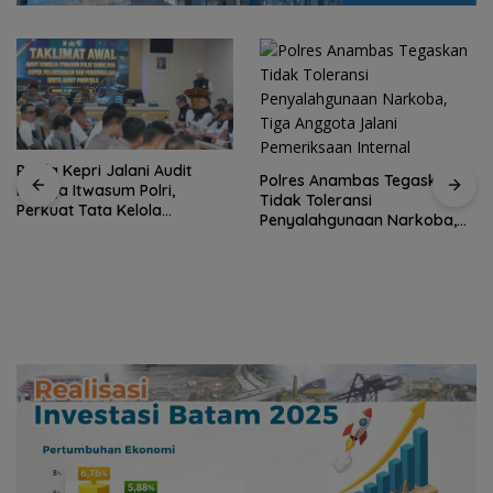
Polres Anambas Tegaskan
Tidak Toleransi
Penyalahgunaan Narkoba,
Satu Atap Besar, Satu Garis
Tiga Anggota Jalani
Komando: PWI Pusat
Pemeriksaan Internal
Tegaskan KJK Wajib Tunduk
pada PWI Kepri