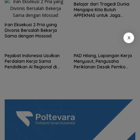
Belajar dari Tragedi Dunia:
Mengapa Kita Butuh
APPEKNAS untuk Jaga
Standar Bangunan
Iran Eksekusi 2 Pria yang
Divonis Bersalah Bekerja
Sama dengan Mossad
X
Pejabat Indonesia Usulkan
PAD Hilang, Lapangan Kerja
Perdalam Kerja Sama
Menyusut, Pengusaha
Pendidikan AI Regional di
Periklanan Desak Pemko
Antara Perguruan Tinggi
Batam Segera Buka
ASEAN
Perizinan