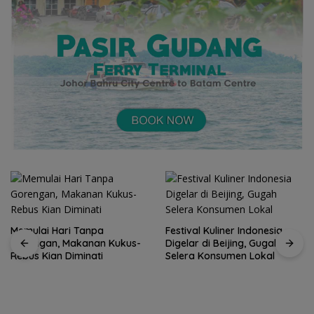
Festival Kuliner Indonesia
-
Digelar di Beijing, Gugah
Selera Konsumen Lokal
Prodi Manajemen Kuliner
Politeknik Pariwisata Batam
Raih Akreditasi Unggul