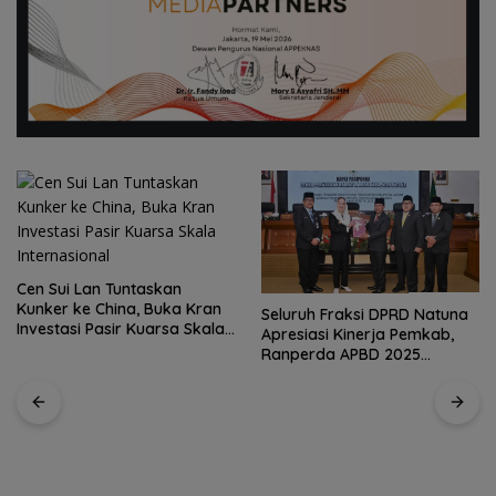
Seluruh Fraksi DPRD Natuna
Kirim 4 Atlet, Bawa Pulang 4
Apresiasi Kinerja Pemkab,
Medali: Pembuktian Skuad
Ranperda APBD 2025
Karate Natuna di Ekshibisi
Disetujui Bulat
Popda Karimun