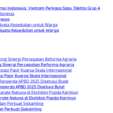
Mimpi Indonesia, Vietnam Perkasa Sapu Takhta Grup A
nesia
 Nyata Kepedulian untuk Warga
 Sinergi Percepatan Reforma Agraria
si Pasir Kuarsa Skala Internasional
nperda APBD 2025 Disetujui Bulat
arate Natuna di Ekshibisi Popda Karimun
n Perkuat Siskamling