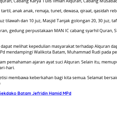
 Alquran, Cabang Karya Tulis Ilmiah Alquran, Cabang Musaba
til, anak anak, remaja, tunet, dewasa, qiraat, qasidah reb
tilawah dan 10 juz, Masjid Tanjak golongan 20, 30 juz, tafs
ran, gedung perpustakaan MAN IC cabang syarhil Quran, SM
ita dapat melihat kepedulian masyarakat terhadap Alquran 
d MPd mendampingi Walikota Batam, Muhammad Rudi pada pe
pemahaman ajaran ayat suci Alquran. Selain itu, memupuk n
i-hari.
 membawa keberkahan bagi kita semua. Selamat bersaing 
)
ekdako Batam Jefridin Hamid MPd