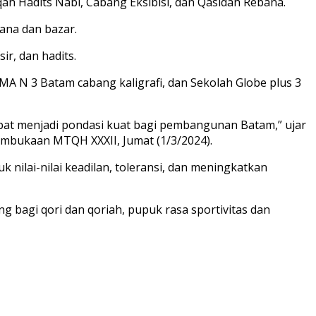
qah Hadits Nabi, Cabang Eksibisi, dan Qasidah Rebana.
ana dan bazar.
ir, dan hadits.
A N 3 Batam cabang kaligrafi, dan Sekolah Globe plus 3
dapat menjadi pondasi kuat bagi pembangunan Batam,” ujar
mbukaan MTQH XXXII, Jumat (1/3/2024).
ilai-nilai keadilan, toleransi, dan meningkatkan
bagi qori dan qoriah, pupuk rasa sportivitas dan