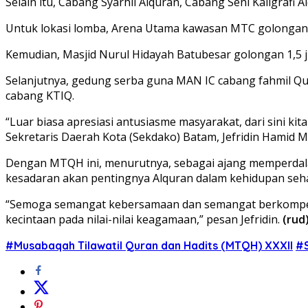
Selain itu, Cabang Syarhil Alquran, Cabang Seni Kaligrafi
Untuk lokasi lomba, Arena Utama kawasan MTC golongan tar
Kemudian, Masjid Nurul Hidayah Batubesar golongan 1,5 juz 
Selanjutnya, gedung serba guna MAN IC cabang fahmil Qu
cabang KTIQ.
“Luar biasa apresiasi antusiasme masyarakat, dari sini k
Sekretaris Daerah Kota (Sekdako) Batam, Jefridin Hami
Dengan MTQH ini, menurutnya, sebagai ajang memperdalam 
kesadaran akan pentingnya Alquran dalam kehidupan sehar
“Semoga semangat kebersamaan dan semangat berkompetisi
kecintaan pada nilai-nilai keagamaan,” pesan Jefridin.
(rud
#Musabaqah Tilawatil Quran dan Hadits (MTQH) XXXII
#S