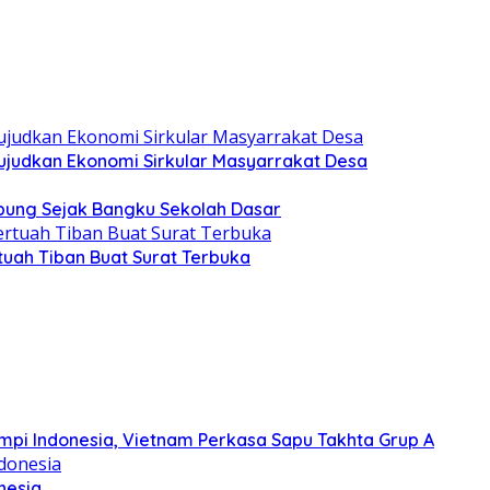
judkan Ekonomi Sirkular Masyarrakat Desa
ung Sejak Bangku Sekolah Dasar
uah Tiban Buat Surat Terbuka
Mimpi Indonesia, Vietnam Perkasa Sapu Takhta Grup A
nesia