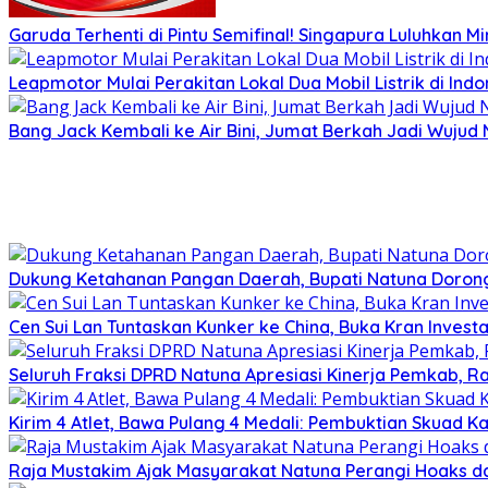
Garuda Terhenti di Pintu Semifinal! Singapura Luluhkan 
Leapmotor Mulai Perakitan Lokal Dua Mobil Listrik di Indo
Bang Jack Kembali ke Air Bini, Jumat Berkah Jadi Wujud
Dukung Ketahanan Pangan Daerah, Bupati Natuna Dorong
Cen Sui Lan Tuntaskan Kunker ke China, Buka Kran Investa
Seluruh Fraksi DPRD Natuna Apresiasi Kinerja Pemkab, Ra
Kirim 4 Atlet, Bawa Pulang 4 Medali: Pembuktian Skuad K
Raja Mustakim Ajak Masyarakat Natuna Perangi Hoaks da